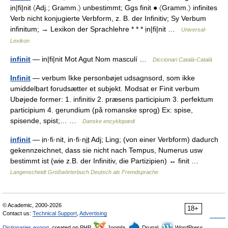
ịn|fi|nit 〈Adj.; Gramm.〉 unbestimmt; Ggs finit ● 〈Gramm.〉 infinites
Verb nicht konjugierte Verbform, z. B. der Infinitiv; Sy Verbum
infinitum; → Lexikon der Sprachlehre * * * ịn|fi|nit …
Universal-
Lexikon
infinit
— in|fi|nit Mot Agut Nom masculí …
Diccionari Català-Català
Infinit
— verbum Ikke personbøjet udsagnsord, som ikke
umiddelbart forudsætter et subjekt. Modsat er Finit verbum
Ubøjede former: 1. infinitiv 2. præsens participium 3. perfektum
participium 4. gerundium (på romanske sprog) Ex: spise,
spisende, spist;… …
Danske encyklopædi
infinit
— ịn·fi·nit, in·fi·ni̲t Adj; Ling; (von einer Verbform) dadurch
gekennzeichnet, dass sie nicht nach Tempus, Numerus usw
bestimmt ist (wie z.B. der Infinitiv, die Partizipien) ↔ finit …
Langenscheidt Großwörterbuch Deutsch als Fremdsprache
© Academic, 2000-2026
18+
Contact us:
Technical Support
,
Advertising
Dictionaries export
, created on PHP,
Joomla,
Drupal,
WordPress,