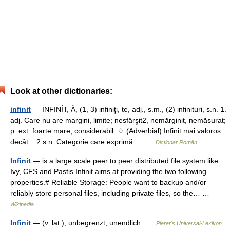
Look at other dictionaries:
infinit
— INFINÍT, Ă, (1, 3) infiniţi, te, adj., s.m., (2) infinituri, s.n. 1.
adj. Care nu are margini, limite; nesfârşit2, nemărginit, nemăsurat;
p. ext. foarte mare, considerabil. ♢ (Adverbial) Infinit mai valoros
decât... 2 s.n. Categorie care exprimă… …
Dicționar Român
Infinit
— is a large scale peer to peer distributed file system like
Ivy, CFS and Pastis.Infinit aims at providing the two following
properties.# Reliable Storage: People want to backup and/or
reliably store personal files, including private files, so the… …
Wikipedia
Infinit
— (v. lat.), unbegrenzt, unendlich …
Pierer's Universal-Lexikon