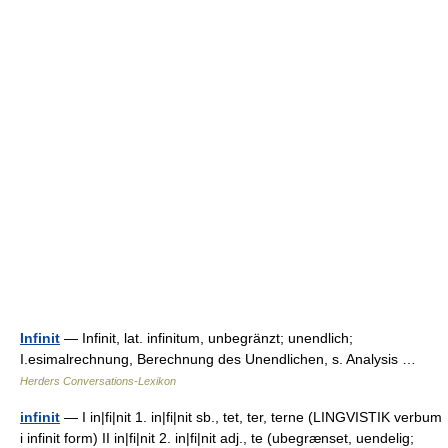
Infinit
— Infinit, lat. infinitum, unbegränzt; unendlich;
I.esimalrechnung, Berechnung des Unendlichen, s. Analysis …
Herders Conversations-Lexikon
infinit
— I in|fi|nit 1. in|fi|nit sb., tet, ter, terne (LINGVISTIK verbum
i infinit form) II in|fi|nit 2. in|fi|nit adj., te (ubegrænset, uendelig;