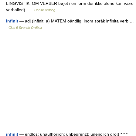
LINGVISTIK, OM VERBER bøjet i en form der ikke alene kan være
verballed) …
Dansk ordbog
infinit
— adj (infinit, a) MATEM oändlig, inom språk infinita verb …
Clue 9 Svensk Ordbok
infinit
— endlos; unaufhörlich; unbegrenzt; unendlich groß * * *