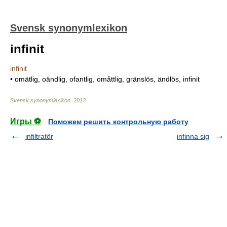
Svensk synonymlexikon
infinit
infinit
• omätlig, oändlig, ofantlig, omåttlig, gränslös, ändlös, infinit
Svensk synonymlexikon
.
2013
.
Игры ⚽
Поможем решить контрольную работу
infiltratör
infinna sig